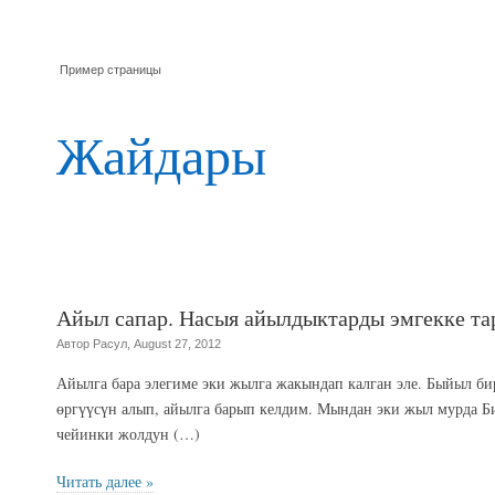
Пример страницы
Жайдары
Айыл сапар. Насыя айылдыктарды эмгекке т
Автор Расул, August 27, 2012
Айылга бара элегиме эки жылга жакындап калган эле. Быйыл би
өргүүсүн алып, айылга барып келдим. Мындан эки жыл мурда 
чейинки жолдун (…)
Читать далее »