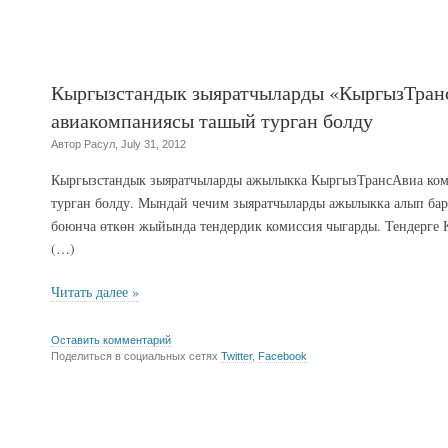
Кыргызстандык зыяратчыларды «КыргызТран
авиакомпаниясы ташый турган болду
Автор Расул, July 31, 2012
Кыргызстандык зыяратчыларды ажылыкка КыргызТрансАвиа ко
турган болду. Мындай чечим зыяратчыларды ажылыкка алып бар
боюнча өткөн жыйында тендердик комиссия чыгарды. Тендерге
(…)
Читать далее »
Оставить комментарий
Поделиться в социальных сетях
Twitter
,
Facebook