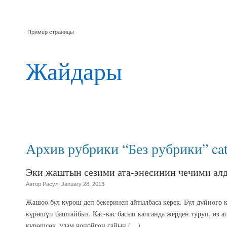
Пример страницы
Жайдары
Архив рубрики “Без рубрики” ca
Эки жаштын сезими ата-энесинин чечими ал
Автор Расул, January 28, 2013
Жашоо бул күрөш деп бекеринен айтылбаса керек. Бул дүйнөгө 
күрөшүп баштайбыз. Кас-кас басып калганда жерден туруп, өз а
күрөшсөк, улам чоңойгон сайын (…)