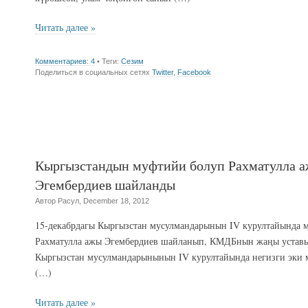
Читать далее »
Комментариев: 4
• Теги:
Сезим
Поделиться в социальных сетях
Twitter
,
Facebook
Кыргызстандын муфтийи болуп Рахматулла 
Эгембердиев шайланды
Автор Расул, December 18, 2012
15-декабрдагы Кыргызстан мусулмандарынын IV курултайында 
Рахматулла ажы Эгембердиев шайланып, КМДБнын жаңы уставы
Кыргызстан мусулмандарынынын IV курултайында негизги эки м
(…)
Читать далее »